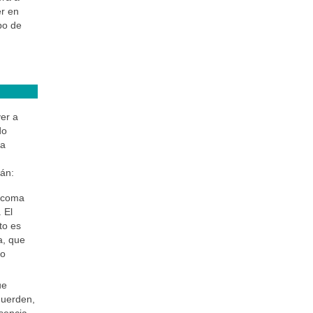
er en
po de
ver a
do
la
tán:
arcoma
 El
to es
a, que
do
ue
uerden,