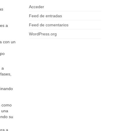
Acceder
as
Feed de entradas
Feed de comentarios
 es a
WordPress.org
a con un
mpo
n a
fases,
minando
s como
e una
iendo su
era a