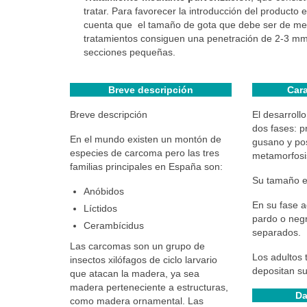
tratar. Para favorecer la introducción del producto
cuenta que el tamaño de gota que debe ser de meno
tratamientos consiguen una penetración de 2-3 mm s
secciones pequeñas.
Breve descripción
Cara
Breve descripción
El desarroll
dos fases: p
En el mundo existen un montón de
gusano y po
especies de carcoma pero las tres
metamorfosi
familias principales en España son:
Su tamaño e
Anóbidos
En su fase a
Líctidos
pardo o negr
Cerambícidus
separados.
Las carcomas son un grupo de
Los adultos 
insectos xilófagos de ciclo larvario
depositan su
que atacan la madera, ya sea
madera perteneciente a estructuras,
Da
como madera ornamental. Las