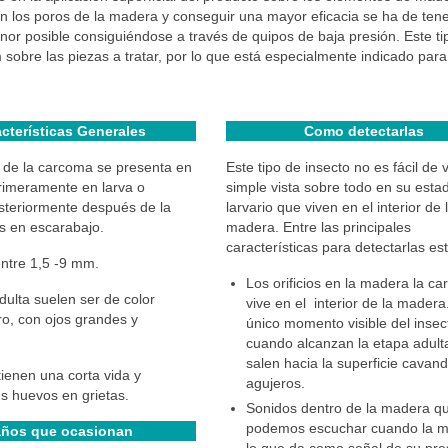
 en los poros de la madera y conseguir una mayor eficacia se ha de ten
r posible consiguiéndose a través de quipos de baja presión. Este ti
obre las piezas a tratar, por lo que está especialmente indicado para
cterísticas Generales
Como detectarlas
o de la carcoma se presenta en
Este tipo de insecto no es fácil de 
rimeramente en larva o
simple vista sobre todo en su esta
steriormente después de la
larvario que viven en el interior de 
s en escarabajo.
madera. Entre las principales
características para detectarlas es
ntre 1,5 -9 mm.
Los orificios en la madera la c
dulta suelen ser de color
vive en el interior de la madera.
o, con ojos grandes y
único momento visible del insec
cuando alcanzan la etapa adult
salen hacia la superficie cavan
tienen una corta vida y
agujeros.
s huevos en grietas.
Sonidos dentro de la madera q
podemos escuchar cuando la m
ños que ocasionan