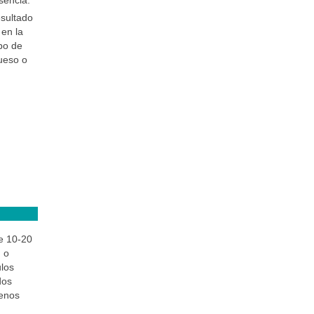
sencia.
esultado
en la
po de
ueso o
e 10-20
 o
ulos
dos
enos