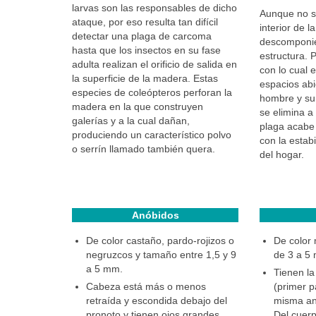
larvas son las responsables de dicho
Aunque no se
ataque, por eso resulta tan difícil
interior de 
detectar una plaga de carcoma
descomponie
hasta que los insectos en su fase
estructura. 
adulta realizan el orificio de salida en
con lo cual e
la superficie de la madera. Estas
espacios abi
especies de coleópteros perforan la
hombre y su 
madera en la que construyen
se elimina a
galerías y a la cual dañan,
plaga acabe 
produciendo un característico polvo
con la estabi
o serrín llamado también quera.
del hogar.
Anóbidos
De color castaño, pardo-rojizos o
De color 
negruzcos y tamaño entre 1,5 y 9
de 3 a 5
a 5 mm.
Tienen la
Cabeza está más o menos
(primer p
retraída y escondida debajo del
misma an
pronoto y tienen ojos grandes.
Del cuer