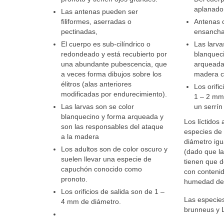
aplanado
Las antenas pueden ser
filiformes, aserradas o
Antenas 
pectinadas,
ensancha
El cuerpo es sub-cilíndrico o
Las larva
redondeado y está recubierto por
blanquec
una abundante pubescencia, que
arqueada 
a veces forma dibujos sobre los
madera c
élitros (alas anteriores
Los orifi
modificadas por endurecimiento).
1 – 2 mm
Las larvas son se color
un serrín
blanquecino y forma arqueada y
Los líctidos
son las responsables del ataque
especies de
a la madera
diámetro igu
Los adultos son de color oscuro y
(dado que l
suelen llevar una especie de
tienen que d
capuchón conocido como
con conteni
pronoto.
humedad de
Los orificios de salida son de 1 –
Las especie
4 mm de diámetro.
brunneus y L