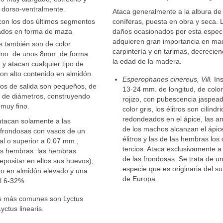
 dorso-ventralmente.
Ataca generalmente a la albura de
con los dos últimos segmentos
coníferas, puesta en obra y seca. 
dos en forma de maza
daños ocasionados por esta espec
adquieren gran importancia en ma
s también son de color
carpintería y en tarimas, decrecie
ino de unos 8mm, de forma
la edad de la madera.
y atacan cualquier tipo de
on alto contenido en almidón.
Esperophanes cinereus, Vill.
Ins
cios de salida son pequeños, de
13-24 mm. de longitud, de colo
 de diámetros, construyendo
rojizo, con pubescencia jaspea
 muy fino.
color gris, los élitros son cilíndr
redondeados en el ápice, las a
 atacan solamente a las
de los machos alcanzan el ápic
 frondosas con vasos de un
élitros y las de las hembras los
al o superior a 0.07 mm.,
tercios. Ataca exclusivamente a 
as hembras las hembras
de las frondosas. Se trata de u
epositar en ellos sus huevos),
especie que es originaria del s
do en almidón elevado y una
de Europa.
l 6-32%.
s más comunes son Lyctus
yctus linearis.