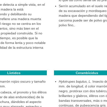
lo que da como señal de su pre
 detecta a simple vista, en el
Serrín acumulado en el suelo r
la madera la está
de su excavación y mordisqueo 
ndo y debilitando su
madera que dependiendo del ti
Prefiere una madera muerta
carcoma puede ser de polvo gr
l riesgo no se centra en los
polvo fino,.
ertos, sino más bien en el
propiedad construida. Si no
 tiempo, es posible que la
de forma lenta y poco notable
lidad de la estructura interna
Líctidos
Cerambícidus
marrón rojizo oscuro y tamaño
Hylotrupes bajulus, L.
Insecto d
 mm.
mm. de longitud, d color marrón
negro, protórax con dos tubérc
 cabeza, el pronoto y los élitros
brillantes y glabros, élitros con 
ar de alas endurecidas) de la
bandas transversales, más o m
chura, dándoles el aspecto
continuas, de pubescencia gris.
po muy alargado, estrecho y