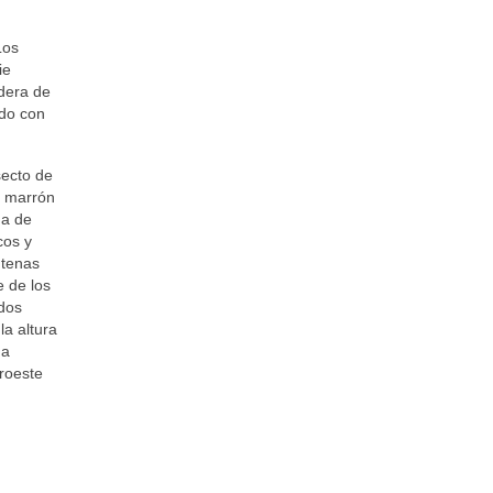
Los
ie
dera de
ndo con
ecto de
r marrón
da de
icos y
ntenas
e de los
 dos
la altura
na
uroeste