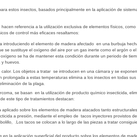
 para estos insectos, basados principalmente en la aplicación de sistem
s
hacen referencia a la utilización exclusiva de elementos físicos, como
cos de control más eficaces resaltamos:
iza introduciendo el elemento de madera afectado en una burbuja hech
e se sustituye el oxígeno del aire por un gas inerte como el argón o el
 oxígeno se ha de mantener esta condición durante un periodo de tie
as y huevos.
e calor. Los objetos a tratar se introducen en una cámara y se expone
 prolongada a estas temperaturas elimina a los insectos en todas sus 
eliminación de la plaga.
rcoma, se basan en la utilización de producto químico insecticida, eli
 de este tipo de tratamientos destacan:
n
aplicado sobre los elementos de madera atacados tanto estructurale
ecticida a presión, mediante el empleo de tacos inyectores provistos d
bolillo, .Los tacos se colocan a lo largo de las piezas a tratar consigu
te en la aplicación superficial del producto sobre los elementos de mad