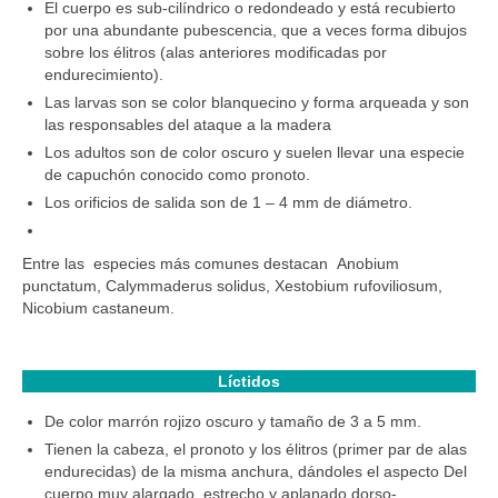
El cuerpo es sub-cilíndrico o redondeado y está recubierto
por una abundante pubescencia, que a veces forma dibujos
sobre los élitros (alas anteriores modificadas por
endurecimiento).
Las larvas son se color blanquecino y forma arqueada y son
las responsables del ataque a la madera
Los adultos son de color oscuro y suelen llevar una especie
de capuchón conocido como pronoto.
Los orificios de salida son de 1 – 4 mm de diámetro.
Entre las especies más comunes destacan Anobium
punctatum, Calymmaderus solidus, Xestobium rufoviliosum,
Nicobium castaneum.
Líctidos
De color marrón rojizo oscuro y tamaño de 3 a 5 mm.
Tienen la cabeza, el pronoto y los élitros (primer par de alas
endurecidas) de la misma anchura, dándoles el aspecto Del
cuerpo muy alargado, estrecho y aplanado dorso-