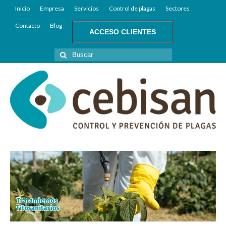
Inicio
Empresa
Servicios
Control de plagas
Sectores
Contacto
Blog
ACCESO CLIENTES
Buscar
por: